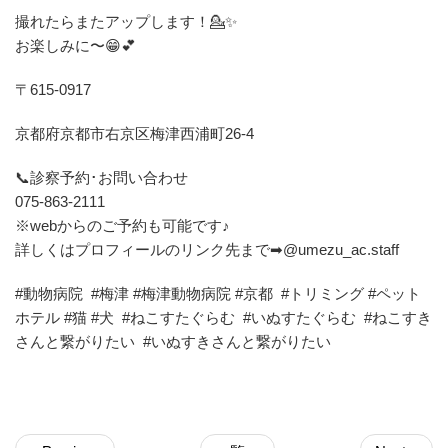
撮れたらまたアップします！💁✨
お楽しみに〜😁💕
〒615-0917
京都府京都市右京区梅津西浦町26-4
📞診察予約･お問い合わせ
075-863-2111
※webからのご予約も可能です♪
詳しくはプロフィールのリンク先まで➡@umezu_ac.staff
#動物病院 #梅津 #梅津動物病院 #京都 #トリミング #ペット
ホテル #猫 #犬 #ねこすたぐらむ #いぬすたぐらむ #ねこすき
さんと繋がりたい #いぬすきさんと繋がりたい