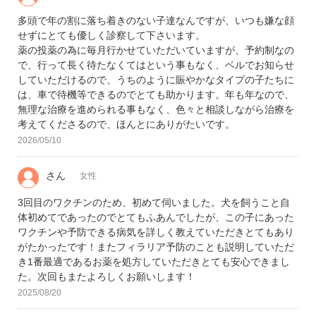
多頭で年の割に落ち着きのない子達なんですが、いつも嫌な顔
せずにとても優しく診察して下さいます。
薬の投薬の為に毎月行かせていただいていますが、予約制なの
で、行って長く待たなくてはという事もなく、ベルでお知らせ
していただけるので、うちのように賑やかなタイプの子たちに
は、車で待機等できるのでとても助かります。年も年なので、
無理な治療を進められる事もなく、色々と相談しながら治療を
考えてくださるので、ほんとにありがたいです。
2026/05/10
さん
女性
3回目のワクチンのため、初めて伺いました。犬を飼うこと自
体初めてであったのでとてもふあんでしたが、この子にあった
ワクチンや予防できる病気を詳しく教えていただきとてもあり
がたかったです！またフィラリア予防のことも説明していただ
き1番最適であるお薬を処方していただきとても安心できまし
た。次回もまたよろしくお願いします！
2025/08/20